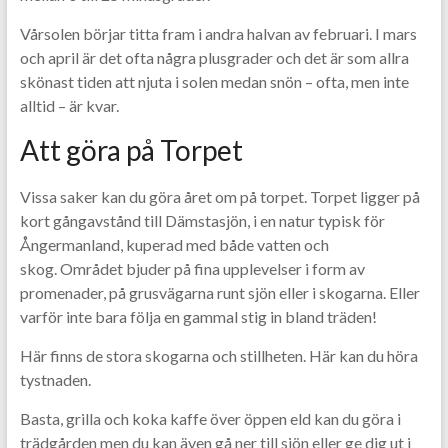
Vårsolen börjar titta fram i andra halvan av februari. I mars
och april är det ofta några plusgrader och det är som allra
skönast tiden att njuta i solen medan snön – ofta, men inte
alltid – är kvar.
Att göra på Torpet
Vissa saker kan du göra året om på torpet. Torpet ligger på
kort gångavstånd till Dämstasjön, i en natur typisk för
Ångermanland, kuperad med både vatten och
skog. Området bjuder på fina upplevelser i form av
promenader, på grusvägarna runt sjön eller i skogarna. Eller
varför inte bara följa en gammal stig in bland träden!
Här finns de stora skogarna och stillheten. Här kan du höra
tystnaden.
Basta, grilla och koka kaffe över öppen eld kan du göra i
trädgården men du kan även gå ner till sjön eller ge dig ut i