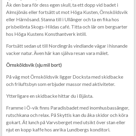
Åk den bara för dess egen skull, ta ett dopp vid badet i
Almsjönäs eller fortsätt ut mot Höga Kusten, Örnsköldsvik
eller Härnösand. Stanna till i Ullånger och ta en fika hos
prisbelönta Skogs-Hildas café. Titta och lär om bergsarter
hos Höga Kustens Konsthantverk intill.
Fortsätt sedan ut till Nordingrås vindlande vägar i hisnande
vacker natur. Även här kan själva resan vara målet.
Örnsköldsvik (sju mil bort)
På väg mot Örnsköldsvik ligger Docksta med skidbacke
och friluftsbyn som erbjuder massor med aktiviteter.
Ytterligare en skidbacke hittar du i Bjästa.
Framme i Ö-vik finns Paradisbadet med inomhusbassänger,
rutschkana och relax. På Skyttis kan du åka skidor och köra
gokart. Ät lunch på Varvsberget med utsikt över stan eller
njut en kopp kaffe hos anrika Lundbergs konditori.