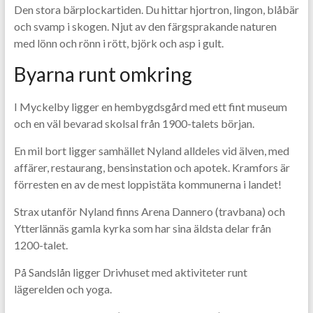
Den stora bärplockartiden. Du hittar hjortron, lingon, blåbär
och svamp i skogen. Njut av den färgsprakande naturen
med lönn och rönn i rött, björk och asp i gult.
Byarna runt omkring
I Myckelby ligger en hembygdsgård med ett fint museum
och en väl bevarad skolsal från 1900-talets början.
En mil bort ligger samhället Nyland alldeles vid älven, med
affärer, restaurang, bensinstation och apotek. Kramfors är
förresten en av de mest loppistäta kommunerna i landet!
Strax utanför Nyland finns Arena Dannero (travbana) och
Ytterlännäs gamla kyrka som har sina äldsta delar från
1200-talet.
På Sandslån ligger Drivhuset med aktiviteter runt
lägerelden och yoga.