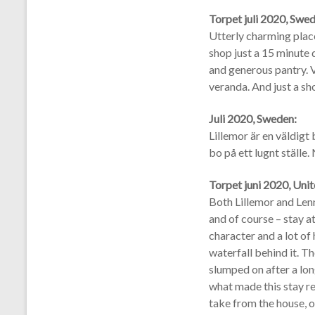
Torpet juli 2020, Swe
Utterly charming place 
shop just a 15 minute 
and generous pantry. 
veranda. And just a sho
Juli 2020, Sweden:
Lillemor är en väldigt
bo på ett lugnt ställe
Torpet juni 2020, Un
Both Lillemor and Lenn
and of course – stay a
character and a lot of 
waterfall behind it. T
slumped on after a lon
what made this stay re
take from the house, of