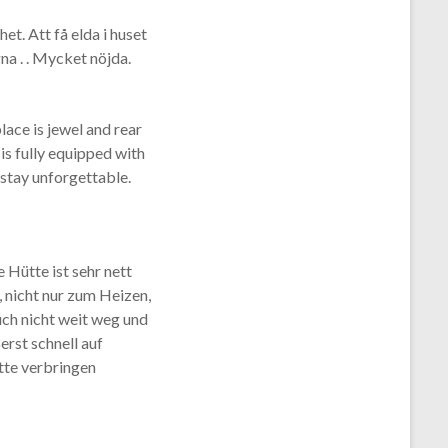
et. Att få elda i huset
na . . Mycket nöjda.
lace is jewel and rear
 is fully equipped with
 stay unforgettable.
 Hütte ist sehr nett
, nicht nur zum Heizen,
uch nicht weit weg und
erst schnell auf
ütte verbringen