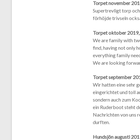
Torpet november 201
Supertrevligt torp och 
förhöjde trivseln ocks
Torpet oktober 2019, 
We are family with two
find, having not only h
everything family need
We are looking forwar
Torpet september 20
Wir hatten eine sehr g
eingerichtet und toll 
sondern auch zum Koch
ein Ruderboot steht do
Nachrichten von uns re
durften.
Hundsjön augusti 201