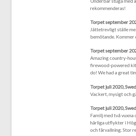
Underbar stuga med al
rekommenderas!
Torpet september 20
Jättetrevligt ställe me
bemötande. Kommer def
Torpet september 20
Amazing country-house 
firewood-powered kitc
do! We had a great tim
Torpet juli 2020, Swe
Vackert, mysigt och g
Torpet juli 2020, Swe
Familj med två vuxna o
härliga utflykter i Hög
och fårvallning. Stor