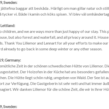
9, Sweden:
jättefina baggar att beskåda . Härligt om man gillar natur och stillh
å tycker vi. Både i kamin och köks spisen . Vi blev väl omhändertag
Lettland:
 children, and we are ways more than just happy of our stay. This p
ouse, but also forest and waterfall, and all privacy around it. House
s. Thank You Lillemor and Lennart for all your efforts to make our
d already to go back in some deep winter or any other season.
19, Germany:
emütliche Zeit in der schönen schwedischen Hütte von Lillemor. Die
ausgestattet. Der Holzofen in der Küche hat uns besonders gefallen
en. Die Hütte liegt schön ruhig, umgeben von Wald. Der See ist a
rt zur Verfügung. Die Gastgeberin ist sehr nett und hat immer äuß
agiert. Wir danken Lillemor für die schöne Zeit, die wir in Ihrer H
9, Sweden: