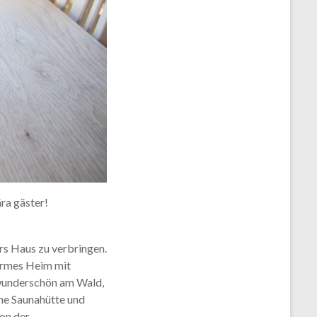
ra gäster!
ors Haus zu verbringen.
warmes Heim mit
 wunderschön am Wald,
ine Saunahütte und
Von der