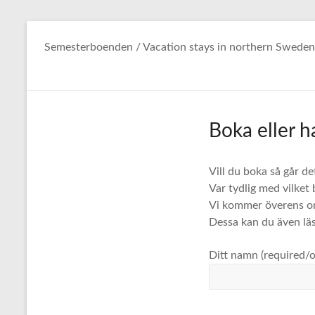
Hoppa
till
Semesterboenden / Vacation stays in northern Sweden
innehåll
Boka eller h
Vill du boka så går de
Var tydlig med vilket
Vi kommer överens om
Dessa kan du även lä
Ditt namn (required/o